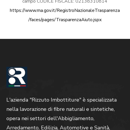
campo CODICE FISCALE: 02138310814
https://www.rna.gov.it/RegistroNazionaleTrasparenza
/faces/pages/TrasparenzaAiuto.jspx
L'azienda "Rizzuto Imbottiture" è specializzata
nella lavorazione di fibre naturali e sintetiche,
opera nei settori dell'Abbigliamento,
Arredamento, Edilizia, Automotive e Sanità,